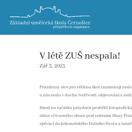
V létě ZUŠ nespala!
Zář 3, 2025
Prázdniny sice pro většinu škol znamenají zasl
u nás neslo v duchu tvořivosti, objevování a rad
Hned na začátku prázdnin proběhl fotografický
tábor výtvarného oboru pod vedením Hany Poislo
zpěváci do krkonošského Dolního Dvora a tanečn