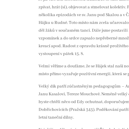
zpívat, hrát (si), objevovat a stmelovat kolekti
několika epizodách ve sv. Janu pod Skalou a v Če
Hájku u Rudné. Toto místo nám zcela učarovalo
děl žáků v současném tanci. Dále jsme postavil
vzpomínek a do srdce zapsalo nepřeberné množs
kreací apod. Radost z opravdu krásně prožitého
vystoupení v pátek 15. 8.
Velmi věříme a doufáme, že se Hájek stal naší n
místo přímo vyzařuje pozitivní energii, která se 
Velký dík patří zúčastněným pedagogogům – An
Janu Kasalovi, Tereze Mouchové. Neméně velký d
byste chtěli něco od Edy ochutnat, doporučujeme
Dobřichovicích (Pražská 345). Poděkování patř
letní taneční dílny.