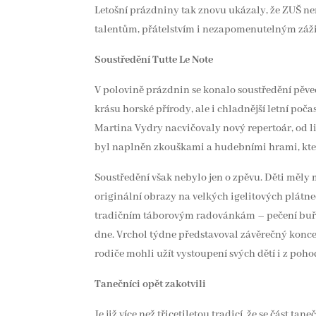
Letošní prázdniny tak znovu ukázaly, že ZUŠ nen
talentům, přátelstvím i nezapomenutelným záž
Soustředění Tutte Le Note
V polovině prázdnin se konalo soustředění pěvec
krásu horské přírody, ale i chladnější letní po
Martina Vydry nacvičovaly nový repertoár, od li
byl naplněn zkouškami a hudebními hrami, které
Soustředění však nebylo jen o zpěvu. Děti měly 
originální obrazy na velkých igelitových plátn
tradičním táborovým radovánkám – pečení buřtů
dne. Vrchol týdne představoval závěrečný koncer
rodiče mohli užít vystoupení svých dětí i z poh
Tanečníci opět zakotvili
Je již více než třicetiletou tradicí, že se část 