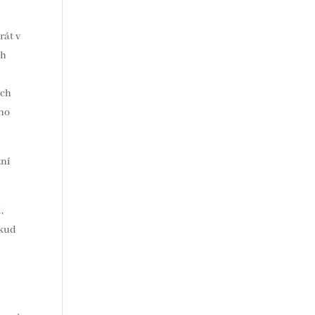
rát v
ch
ých
ého
tní
,
okud
i