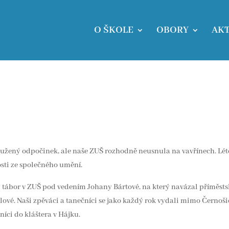
O ŠKOLE
OBORY
AKT
oužený odpočinek, ale naše ZUŠ rozhodně neusnula na vavřínech. Lét
osti ze společného umění.
 tábor v ZUŠ pod vedením Johany Bártové, na který navázal příměst
vé. Naši zpěváci a tanečníci se jako každý rok vydali mimo Černoši
íci do kláštera v Hájku.