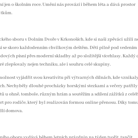
í jen o školním roce. Umění nás provází i během léta a dává prostor
itkům.
kého sboru v Dolním Dvoře v Krkonoších, kde si naši zpěváci užili n
časí se skoro každodenním chvilkovým deštěm. Děti pilně pod vedením
dových písní přes moderní skladby až po složitější vícehlasy. Každý
 zlepšovaly nejen techniku, ale i souhru celé skupiny.
možnost vyjádřit svou kreativitu při výtvarných dílnách, kde vznikal
ech. Nechyběly dlouhé procházky horskými stezkami a večery patřily
 u ohně, tombole, různým hrám a soutěžím a sdílení zážitků z celé
t pro rodiče, který byl realizován formou online přenosu. Díky tomu
odlí domova.
tanečního oboru vydává během letních prázdnin na týden tvořit, tančit,