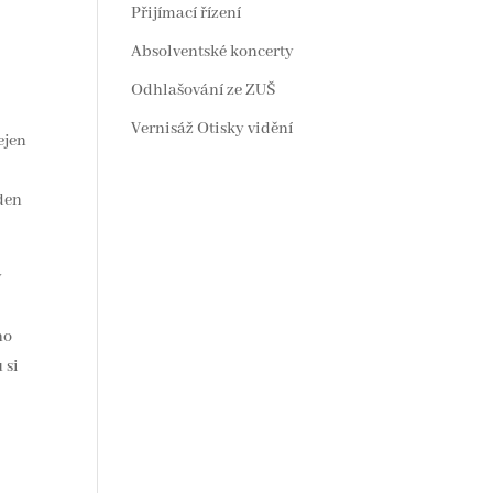
Přijímací řízení
Absolventské koncerty
Odhlašování ze ZUŠ
Vernisáž Otisky vidění
ejen
 den
y
ho
 si