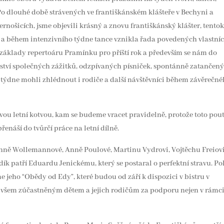
v. Po dlouhé době strávených ve františkánském klášteře v Bechyni a
rnošicích, jsme objevili krásný a znovu františkánský klášter, tentok
 a během intenzivního týdne tance vznikla řada povedených vlastní
i základy repertoáru Pramínku pro příští rok a především se nám do
tví společných zážitků, odzpívaných písniček, spontánně zatančen
 týdne mohli zhlédnout i rodiče a další návštěvníci během závěrečn
ovou letní kotvou, kam se budeme vracet pravidelně, protože toto pou
přenáší do tvůrčí práce na letní dílně.
ně Wollemannové, Anně Poulové, Martinu Vydrovi, Vojtěchu Freiovi
ík patří Eduardu Jenickému, který se postaral o perfektní stravu. P
 jeho “Obědy od Edy”, které budou od září k dispozici v bistru v
í všem zúčastněným dětem a jejich rodičům za podporu nejen v rámc