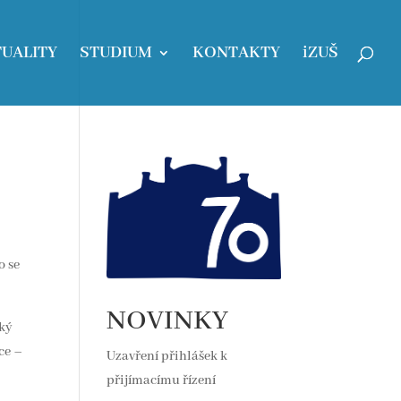
UALITY
STUDIUM
KONTAKTY
iZUŠ
o se
NOVINKY
ský
ce –
Uzavření přihlášek k
přijímacímu řízení