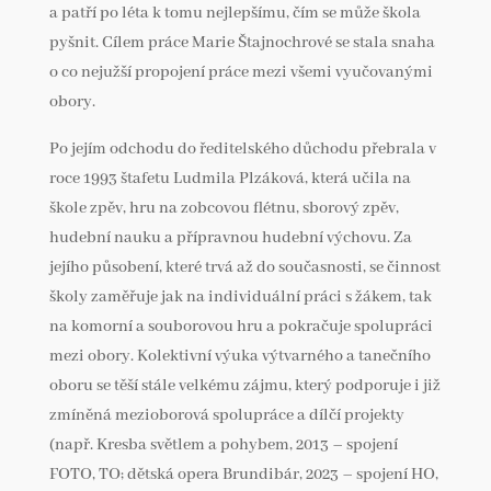
a patří po léta k tomu nejlepšímu, čím se může škola
pyšnit. Cílem práce Marie Štajnochrové se stala snaha
o co nejužší propojení práce mezi všemi vyučovanými
obory.
Po jejím odchodu do ředitelského důchodu přebrala v
roce 1993 štafetu Ludmila Plzáková, která učila na
škole zpěv, hru na zobcovou flétnu, sborový zpěv,
hudební nauku a přípravnou hudební výchovu. Za
jejího působení, které trvá až do současnosti, se činnost
školy zaměřuje jak na individuální práci s žákem, tak
na komorní a souborovou hru a pokračuje spolupráci
mezi obory. Kolektivní výuka výtvarného a tanečního
oboru se těší stále velkému zájmu, který podporuje i již
zmíněná mezioborová spolupráce a dílčí projekty
(např. Kresba světlem a pohybem, 2013 – spojení
FOTO, TO; dětská opera Brundibár, 2023 – spojení HO,