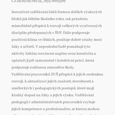
CZ.02.02.02/00/24_034/0013507
Inovativní vzdělávání žáků formou delších výukových
bloků jak běhěm školního roku, tak prázdnin,
mimořádně přispívá k rozvoji veškerých vyučovaných
disciplín předepsaných v ŠVP. Dále podporuje
pozitivní klima ve třídách, posiluje dobré vztahy mezi
žáky a učiteli. V neposlední řadě pomáhají tyto
aktivity žákům rozvinout naplno svou kreativitu a
uplatnit jí při samostatné i kolektivní práci, která
podporuje rodinnou atmosféru školy.
Vzdělávání pracovníků ZUŠ přispívá k jejich osobnímu
rozvoji, k aktualizaci jejich znalostí, dovedností a
uměleckých i pedagogických postupů, které mají
kladný dopad na žáky a jejich výuku. Vzdělávání
pedagogů i administrativních pracovníků zvyšuje
jejich kompetence a profesionalitu, se kterou mohou