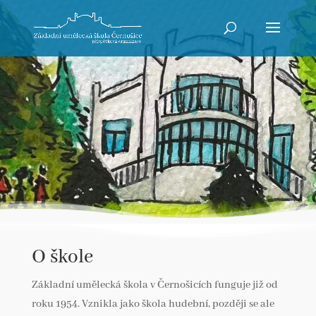
O škole
Základní umělecká škola v Černošicích funguje již od
roku 1954. Vznikla jako škola hudební, později se ale