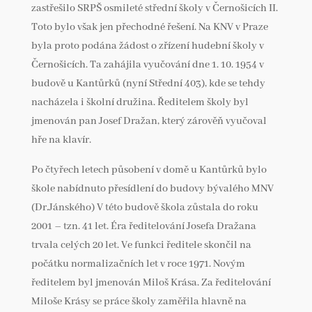
zastřešilo SRPŠ osmileté střední školy v Černošicích II.
Toto bylo však jen přechodné řešení. Na KNV v Praze
byla proto podána žádost o zřízení hudební školy v
Černošicích. Ta zahájila vyučování dne 1. 10. 1954 v
budově u Kantůrků (nyní Střední 403), kde se tehdy
nacházela i školní družina. Ředitelem školy byl
jmenován pan Josef Dražan, který zárověň vyučoval
hře na klavír.
Po čtyřech letech působení v domě u Kantůrků bylo
škole nabídnuto přesídlení do budovy bývalého MNV
(Dr.Jánského) V této budově škola zůstala do roku
2001 – tzn. 41 let. Éra ředitelování Josefa Dražana
trvala celých 20 let. Ve funkci ředitele skončil na
počátku normalizačních let v roce 1971. Novým
ředitelem byl jmenován Miloš Krása. Za ředitelování
Miloše Krásy se práce školy zaměřila hlavně na