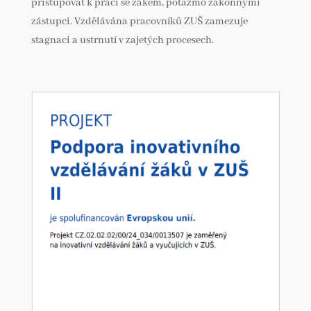
přistupovat k práci se žákem, potažmo zákonnými
zástupci. Vzdělávána pracovníků ZUŠ zamezuje
stagnaci a ustrnutí v zajetých procesech.