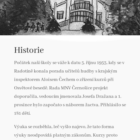
Historie
Počátek naší školy se váže k datu 5. říjnu 1953, kdy se v
Radotíně konala porada učitelů hudby s krajským
inspektorem Aloisem Čechem o zřízení kurzů při
Osvětové besedě. Rada MNV Černošice projekt
doporučila, vedoucím jmenovala Josefa Dražana a 1.
prosince bylo započato s náborem žactva. Přihlásilo se
181 dětí.
Výuka se rozběhla, leč vyšlo najevo, že tato forma
výuky neodpovídá platným zákonům. Kurzy proto