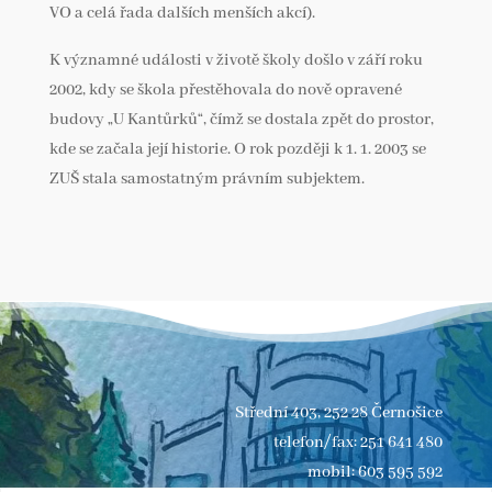
VO a celá řada dalších menších akcí).
K významné události v životě školy došlo v září roku
2002, kdy se škola přestěhovala do nově opravené
budovy „U Kantůrků“, čímž se dostala zpět do prostor,
kde se začala její historie. O rok později k 1. 1. 2003 se
ZUŠ stala samostatným právním subjektem.
Střední 403, 252 28 Černošice
telefon/fax: 251 641 480
mobil: 603 595 592