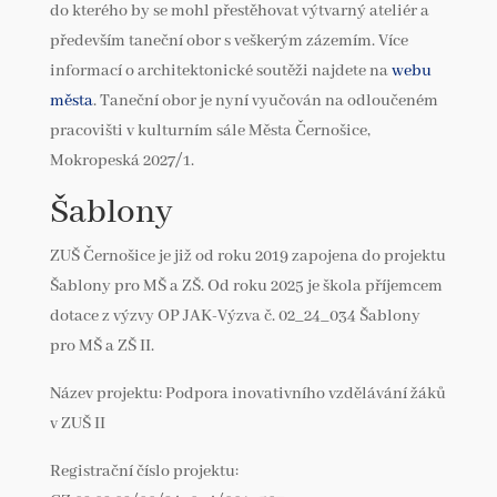
do kterého by se mohl přestěhovat výtvarný ateliér a
především taneční obor s veškerým zázemím. Více
informací o architektonické soutěži najdete na
webu
města
. Taneční obor je nyní vyučován na odloučeném
pracovišti v kulturním sále Města Černošice,
Mokropeská 2027/1.
Šablony
ZUŠ Černošice je již od roku 2019 zapojena do projektu
Šablony pro MŠ a ZŠ. Od roku 2025 je škola příjemcem
dotace z výzvy OP JAK-Výzva č. 02_24_034 Šablony
pro MŠ a ZŠ II.
Název projektu: Podpora inovativního vzdělávání žáků
v ZUŠ II
Registrační číslo projektu: