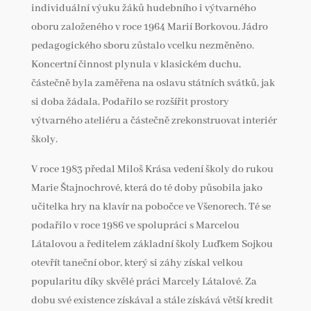
individuální výuku žáků hudebního i výtvarného
oboru založeného v roce 1964 Marií Borkovou. Jádro
pedagogického sboru zůstalo vcelku nezměněno.
Koncertní činnost plynula v klasickém duchu,
částečně byla zaměřena na oslavu státních svátků, jak
si doba žádala. Podařilo se rozšířit prostory
výtvarného ateliéru a částečně zrekonstruovat interiér
školy.
V roce 1983 předal Miloš Krása vedení školy do rukou
Marie Štajnochrové, která do té doby působila jako
učitelka hry na klavír na pobočce ve Všenorech. Té se
podařilo v roce 1986 ve spolupráci s Marcelou
Látalovou a ředitelem základní školy Luďkem Sojkou
otevřít taneční obor, který si záhy získal velkou
popularitu díky skvělé práci Marcely Látalové. Za
dobu své existence získával a stále získává větší kredit