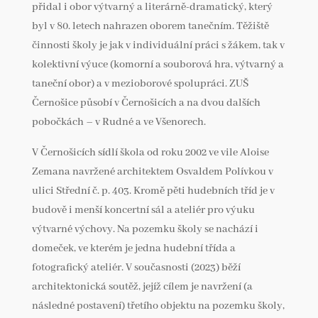
přidal i obor výtvarný a literárně-dramatický, který
byl v 80. letech nahrazen oborem tanečním. Těžiště
činnosti školy je jak v individuální práci s žákem, tak v
kolektivní výuce (komorní a souborová hra, výtvarný a
taneční obor) a v mezioborové spolupráci. ZUŠ
Černošice působí v Černošicích a na dvou dalších
pobočkách – v Rudné a ve Všenorech.
V Černošicích sídlí škola od roku 2002 ve vile Aloise
Zemana navržené architektem Osvaldem Polívkou v
ulici Střední č. p. 403. Kromě pěti hudebních tříd je v
budově i menší koncertní sál a ateliér pro výuku
výtvarné výchovy. Na pozemku školy se nachází i
domeček, ve kterém je jedna hudební třída a
fotografický ateliér. V současnosti (2023) běží
architektonická soutěž, jejíž cílem je navržení (a
následné postavení) třetího objektu na pozemku školy,