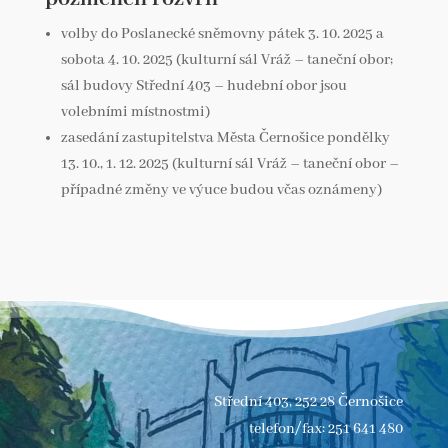
volby do Poslanecké sněmovny pátek 3. 10. 2025 a
sobota 4. 10. 2025 (kulturní sál Vráž – taneční obor;
sál budovy Střední 403 – hudební obor jsou
volebními místnostmi)
zasedání zastupitelstva Města Černošice pondělky
13. 10., 1. 12. 2025 (kulturní sál Vráž – taneční obor –
případné změny ve výuce budou včas oznámeny)
Střední 403, 252 28 Černošice
telefon/fax: 251 641 480