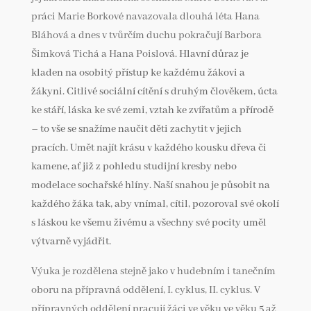
práci Marie Borkové navazovala dlouhá léta Hana
Bláhová a dnes v tvůrčím duchu pokračují Barbora
Šimková Tichá a Hana Poislová.
Hlavní důraz je
kladen na osobitý přístup ke každému žákovi a
žákyni. Citlivé sociální cítění s druhým člověkem, úcta
ke stáří, láska ke své zemi, vztah ke zvířatům a přírodě
– to vše se snažíme naučit děti zachytit v jejich
pracích. Umět najít krásu v každého kousku dřeva či
kamene, ať již z pohledu studijní kresby nebo
modelace sochařské hlíny. Naší snahou je působit na
každého žáka tak, aby vnímal, cítil, pozoroval své okolí
s láskou ke všemu živému a všechny své pocity uměl
výtvarně vyjádřit.
Výuka je rozdělena stejně jako v hudebním i tanečním
oboru na přípravná oddělení, I. cyklus, II. cyklus. V
přípravných oddělení pracují žáci ve věku ve věku 5 až