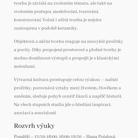
tvorba je závislá na zvoleném tématu, ale také na
zvoleném postupu, modelování, tvarování,
konstruování. Volná i užitá tvorba je nejvíce
zastoupena v podobě keramiky.
Objektová a akční tvorba reaguje na nezvyklé prožitky
a pocity. Díky propojení prostorové a plošné tvorby je
možno dosáhnout výstupů a propojit je s klasickými
metodami.
Výtvarná kultura prostupuje celou výukou – nabízí
prožitky, porovnává vztahy mezi životem, člověkem a
uměním, sleduje pohyb uvnitř žánrů a napříč historií.
Na všech stupních studia jde o hledání inspirací,
asociací a souvislostí.
Rozvrh výuky
Pondělí – 13:30-16:00, 16:00-18:30 – Hana Poislová