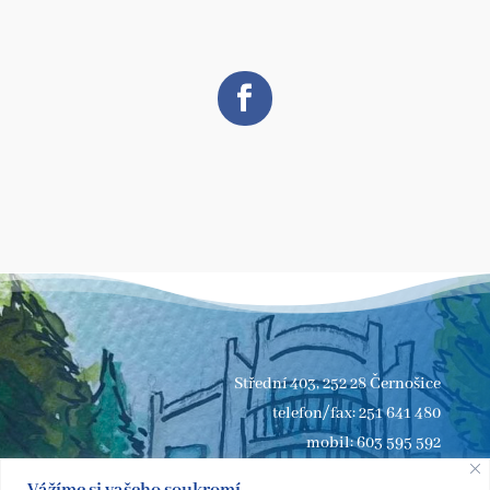
Střední 403, 252 28 Černošice
telefon/fax: 251 641 480
mobil: 603 595 592
e-mail:
zus.cernosice@seznam.cz