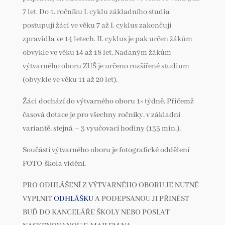
7 let. Do 1. ročníku I. cyklu základního studia
postupují žáci ve věku 7 až I. cyklus zakončují
zpravidla ve 14 letech. II. cyklus je pak určen žákům
obvykle ve věku 14 až 18 let. Nadaným žákům
výtvarného oboru ZUŠ je určeno rozšířené studium
(obvykle ve věku 11 až 20 let).
Žáci dochází do výtvarného oboru 1× týdně. Přičemž
časová dotace je pro všechny ročníky, v základní
variantě, stejná – 3 vyučovací hodiny (135 min.).
Součástí výtvarného oboru je fotografické oddělení
FOTO-škola vidění.
PRO ODHLÁŠENÍ Z VÝTVARNÉHO OBORU JE NUTNÉ
VYPLNIT
ODHLÁŠKU
A PODEPSANOU JI PŘINÉST
BUĎ DO KANCELÁŘE ŠKOLY NEBO POSLAT