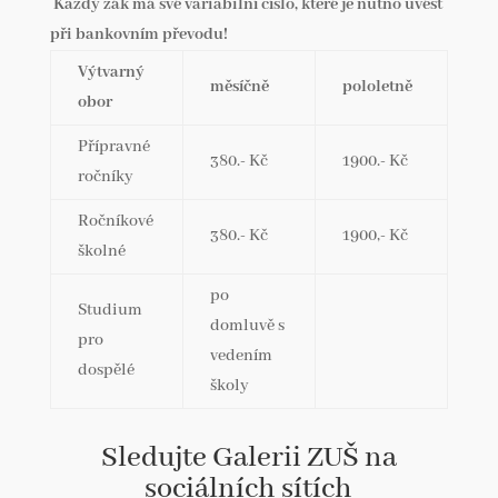
Každý žák má své variabilní číslo, které je nutno uvést
při bankovním převodu!
Výtvarný
měsíčně
pololetně
obor
Přípravné
380.- Kč
1900.- Kč
ročníky
Ročníkové
380.- Kč
1900,- Kč
školné
po
Studium
domluvě s
pro
vedením
dospělé
školy
Sledujte Galerii ZUŠ na
sociálních sítích