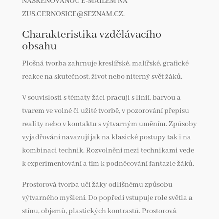
NASKENOVANOU E-MAILEM NA
ZUS.CERNOSICE@SEZNAM.CZ.
Charakteristika vzdělávacího
obsahu
Plošná tvorba zahrnuje kreslířské, malířské, grafické
reakce na skutečnost, život nebo niterný svět žáků.
V souvislosti s tématy žáci pracuji s linií, barvou a
tvarem ve volné či užité tvorbě, v pozorování přepisu
reality nebo v kontaktu s výtvarným uměním. Způsoby
vyjadřování navazují jak na klasické postupy tak i na
kombinaci technik. Rozvolnění mezi technikami vede
k experimentování a tím k podněcování fantazie žáků.
Prostorová tvorba učí žáky odlišnému způsobu
výtvarného myšlení. Do popředí vstupuje role světla a
stínu, objemů, plastických kontrastů. Prostorová