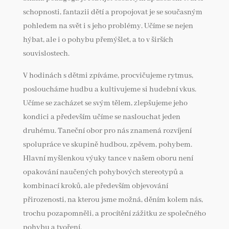
schopnosti, fantazii dětí a propojovat je se současným
pohledem na svět i s jeho problémy. Učíme se nejen
hýbat, ale i o pohybu přemýšlet, a to v širších
souvislostech.
V hodinách s dětmi zpíváme, procvičujeme rytmus,
posloucháme hudbu a kultivujeme si hudební vkus.
Učíme se zacházet se svým tělem, zlepšujeme jeho
kondici a především učíme se naslouchat jeden
druhému. Taneční obor pro nás znamená rozvíjení
spolupráce ve skupině hudbou, zpěvem, pohybem.
Hlavní myšlenkou výuky tance v našem oboru není
opakování naučených pohybových stereotypů a
kombinací kroků, ale především objevování
přirozenosti, na kterou jsme možná, děním kolem nás,
trochu pozapomněli, a procítění zážitku ze společného
pohybu a tvoření.