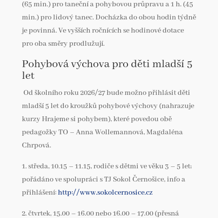
(65 min.) pro taneční a pohybovou průpravu a 1 h. (45
min.) pro lidový tanec. Docházka do obou hodin týdně
je povinná. Ve vyšších ročnících se hodinové dotace
pro oba směry prodlužují.
Pohybová výchova pro děti mladší 5
let
Od školního roku 2026/27 bude možno přihlásit děti
mladší 5 let do kroužků pohybové výchovy (nahrazuje
kurzy Hrajeme si pohybem), které povedou obě
pedagožky TO – Anna Wollemannová, Magdaléna
Chrpová.
1. středa, 10.15 – 11.15, rodiče s dětmi ve věku 3 – 5 let;
pořádáno ve spolupráci s TJ Sokol Černošice, info a
přihlášení:
http://www.sokolcernosice.cz
2. čtvrtek, 15.00 – 16.00 nebo 16.00 – 17.00 (přesná