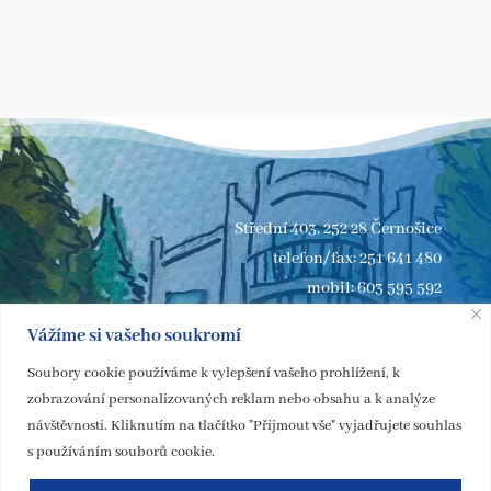
Střední 403, 252 28 Černošice
telefon/fax: 251 641 480
mobil: 603 595 592
e-mail:
zus.cernosice@seznam.cz
Vážíme si vašeho soukromí
Soubory cookie používáme k vylepšení vašeho prohlížení, k
zobrazování personalizovaných reklam nebo obsahu a k analýze
návštěvnosti. Kliknutím na tlačítko "Přijmout vše" vyjadřujete souhlas
s používáním souborů cookie.