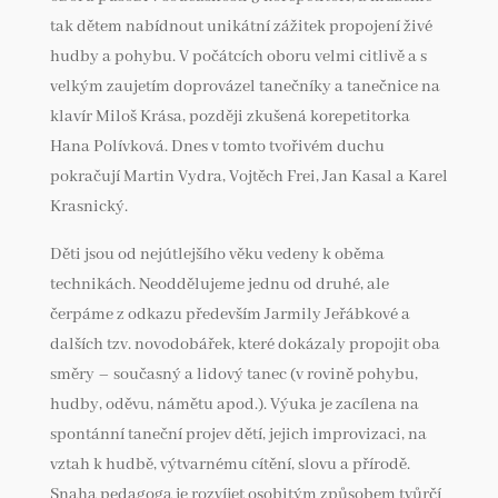
tak dětem nabídnout unikátní zážitek propojení živé
hudby a pohybu. V počátcích oboru velmi citlivě a s
velkým zaujetím doprovázel tanečníky a tanečnice na
klavír Miloš Krása, později zkušená korepetitorka
Hana Polívková. Dnes v tomto tvořivém duchu
pokračují Martin Vydra, Vojtěch Frei, Jan Kasal a Karel
Krasnický.
Děti jsou od nejútlejšího věku vedeny k oběma
technikách. Neoddělujeme jednu od druhé, ale
čerpáme z odkazu především Jarmily Jeřábkové a
dalších tzv. novodobářek, které dokázaly propojit oba
směry – současný a lidový tanec (v rovině pohybu,
hudby, oděvu, námětu apod.). Výuka je zacílena na
spontánní taneční projev dětí, jejich improvizaci, na
vztah k hudbě, výtvarnému cítění, slovu a přírodě.
Snaha pedagoga je rozvíjet osobitým způsobem tvůrčí