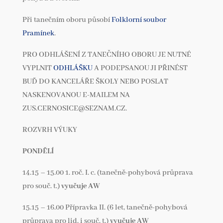
Při tanečním oboru působí
Folklorní soubor
Pramínek
.
PRO ODHLÁŠENÍ Z TANEČNÍHO OBORU JE NUTNÉ
VYPLNIT
ODHLÁŠKU
A PODEPSANOU JI PŘINÉST
BUĎ DO KANCELÁŘE ŠKOLY NEBO POSLAT
NASKENOVANOU E-MAILEM NA
ZUS.CERNOSICE@SEZNAM.CZ.
ROZVRH VÝUKY
PONDĚLÍ
14.15 – 15.00 1. roč. I. c. (tanečně-pohybová průprava
pro souč. t.)
vyučuje AW
15.15 – 16.00 Přípravka II. (6 let, tanečně-pohybová
průprava pro lid. i souč. t.)
vyučuje AW