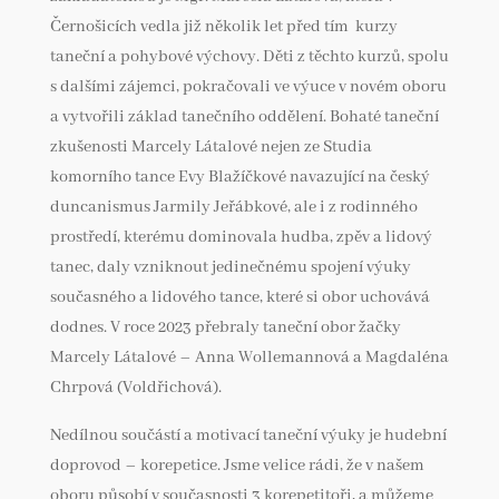
Černošicích vedla již několik let před tím kurzy
taneční a pohybové výchovy. Děti z těchto kurzů, spolu
s dalšími zájemci, pokračovali ve výuce v novém oboru
a vytvořili základ tanečního oddělení. Bohaté taneční
zkušenosti Marcely Látalové nejen ze Studia
komorního tance Evy Blažíčkové navazující na český
duncanismus Jarmily Jeřábkové, ale i z rodinného
prostředí, kterému dominovala hudba, zpěv a lidový
tanec, daly vzniknout jedinečnému spojení výuky
současného a lidového tance, které si obor uchovává
dodnes. V roce 2023 přebraly taneční obor žačky
Marcely Látalové – Anna Wollemannová a Magdaléna
Chrpová (Voldřichová).
Nedílnou součástí a motivací taneční výuky je hudební
doprovod – korepetice. Jsme velice rádi, že v našem
oboru působí v současnosti 3 korepetitoři, a můžeme