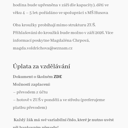
hodina bude upřesněna v září dle kapacity), děti ve
věku 4 – 5 let; pořádáno ve spolupráci s MŠ Husova
Oba kroužky probíhají mimo strukturu ZUŠ.
Přihlašování do kroužků bude možno v září 2026. Více
informací poskytne Magdaléna Chrpová,
magda.voldrichova@seznam.cz
Úplata za vzdělávání
Dokument o školném
ZDE
Možnosti zaplacení
:
– převodem z účtu
– hotově v ZUŠ v pondělí a ve středu (preferujeme
platbu převodem)
Každý žák má své variabilní číslo, které je nutno uvést
při bankovním převodu!