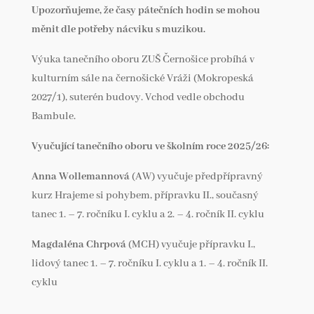
Upozorňujeme, že časy pátečních hodin se mohou
měnit dle potřeby nácviku s muzikou.
Výuka tanečního oboru ZUŠ Černošice probíhá v
kulturním sále na černošické Vráži (Mokropeská
2027/1), suterén budovy. Vchod vedle obchodu
Bambule.
Vyučující tanečního oboru ve školním roce 2025/26:
Anna Wollemannová
(AW) vyučuje předpřípravný
kurz Hrajeme si pohybem, přípravku II., současný
tanec 1. – 7. ročníku I. cyklu a 2. – 4. ročník II. cyklu
Magdaléna Chrpová
(MCH) vyučuje přípravku I.,
lidový tanec 1. – 7. ročníku I. cyklu a 1. – 4. ročník II.
cyklu