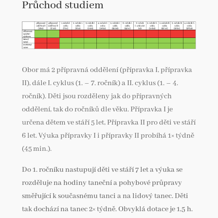
Průchod studiem
Obor má 2 přípravná oddělení (přípravka I, přípravka
II), dále I. cyklus (1. – 7. ročník) a II. cyklus (1. – 4.
ročník). Děti jsou rozděleny jak do přípravných
oddělení, tak do ročníků dle věku.
Přípravka I je
určena dětem ve stáří 5 let, Přípravka II pro děti ve stáří
6 let. Výuka přípravky I i přípravky II probíhá 1× týdně
(45 min.).
Do 1. ročníku nastupují děti ve stáří 7 let a výuka se
rozděluje na hodiny taneční a pohybové průpravy
směřující k současnému tanci a na lidový tanec. Děti
tak dochází na tanec 2× týdně. Obvyklá dotace je 1,5 h.