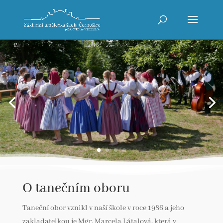
O tanečním oboru
Taneční obor vznikl v naší škole v roce 1986 a jeho
zakladatelkou je Mgr. Marcela Látalová, která v