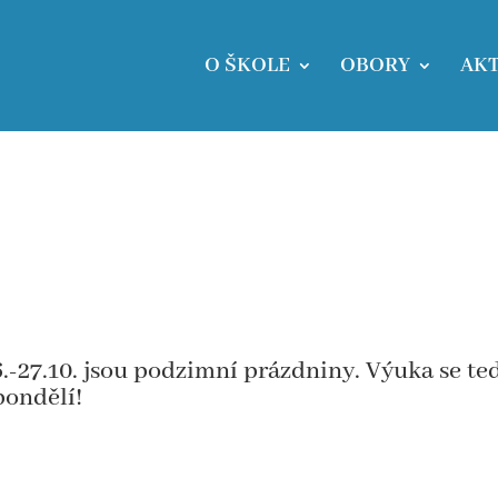
O ŠKOLE
OBORY
AKT
6.-27.10. jsou podzimní prázdniny. Výuka se te
pondělí!