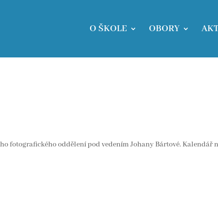
O ŠKOLE
OBORY
AKT
ašeho fotografického oddělení pod vedením Johany Bártové. Kalendář 