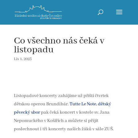
Co všechno nás čeká v
listopadu
Lis 1, 2023
Listopadové koncerty zahájíme už příští čtvrtek
dětskou operou Brundibár.
Tutte Le Note, dětský
pěvecký sbor
pak čeká koncert v kostele sv. Jana
Nepomuckého v Košířích a můžete si přijít
poslechnout i tři koncerty našich žáků v sále ZUŠ.