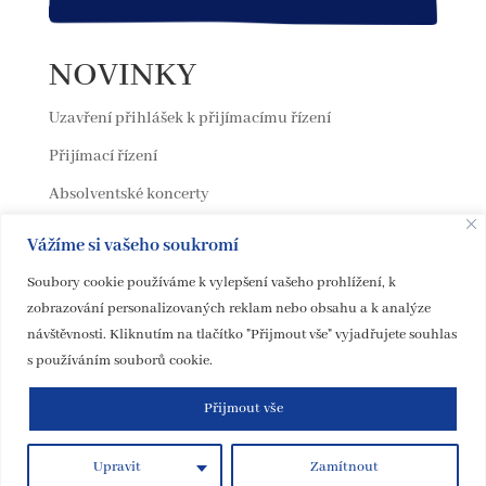
NOVINKY
Uzavření přihlášek k přijímacímu řízení
Přijímací řízení
Absolventské koncerty
Odhlašování ze ZUŠ
Vážíme si vašeho soukromí
Vernisáž Otisky vidění
Soubory cookie používáme k vylepšení vašeho prohlížení, k
zobrazování personalizovaných reklam nebo obsahu a k analýze
návštěvnosti. Kliknutím na tlačítko "Přijmout vše" vyjadřujete souhlas
s používáním souborů cookie.
Přijmout vše
Design B / ZUŠ Černošice / Prohlášení o přístupnosti webových
stránek / Autorka loga: Eliška Cejnarová / Ilustrace: Michaela
Upravit
Zamítnout
Šlesingerová