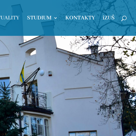
UALITY
STUDIUM
KONTAKTY
iZUŠ