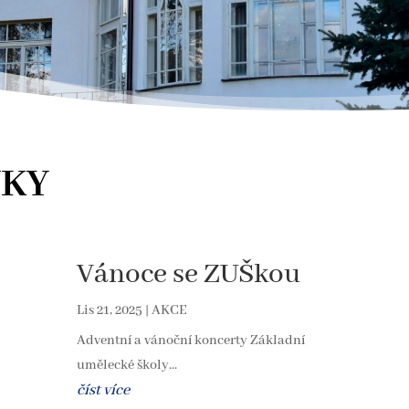
NKY
Vánoce se ZUŠkou
Lis 21, 2025
|
AKCE
Adventní a vánoční koncerty Základní
umělecké školy...
číst více