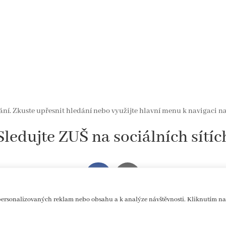
ání. Zkuste upřesnit hledání nebo využijte hlavní menu k navigaci n
Sledujte ZUŠ na sociálních sítíc
ersonalizovaných reklam nebo obsahu a k analýze návštěvnosti. Kliknutím na 
ch stránek / Autorka loga: Eliška Cejnarová / Ilustrace: Michaela Šlesingerová