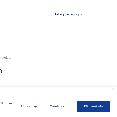
Další příspěvky »
a webu.
h
tlačítko
Upravit
Zamítnout
Přijmout vše