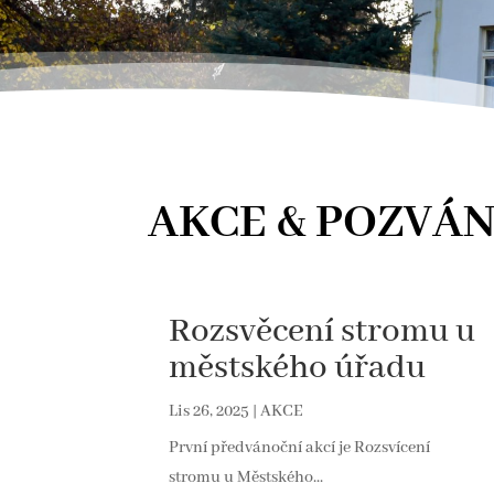
AKCE & POZVÁ
Rozsvěcení stromu u
městského úřadu
Lis 26, 2025
|
AKCE
První předvánoční akcí je Rozsvícení
stromu u Městského...