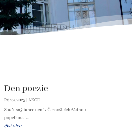
Den poezie
Říj 29, 2025
|
AKCE
Současný tanec není v Černošicích žádnou
popelkou, i...
číst více