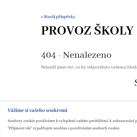
« Starší příspěvky
PROVOZ ŠKOLY
404 - Nenalezeno
Nenašli jsme nic, co by odpovídalo vašemu hled
Vážíme si vašeho soukromí
Soubory cookie používáme k vylepšení vašeho prohlížení, k zobrazování p
"Přijmout vše" vyjadřujete souhlas s používáním souborů cookie.
Design B / ZUŠ Černošice / Prohlášení o přístupnosti webový